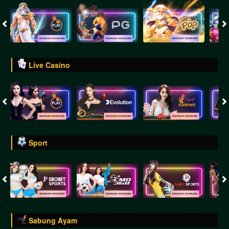
Live Casino
Sport
Sabung Ayam