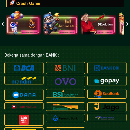
Crash Game
Bekerja sama dengan BANK :