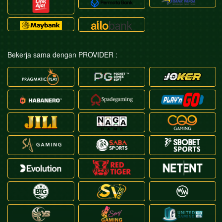
Bekerja sama dengan PROVIDER :