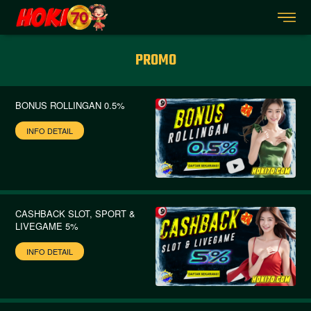
PROMO
BONUS ROLLINGAN 0.5%
INFO DETAIL
CASHBACK SLOT, SPORT &
LIVEGAME 5%
INFO DETAIL