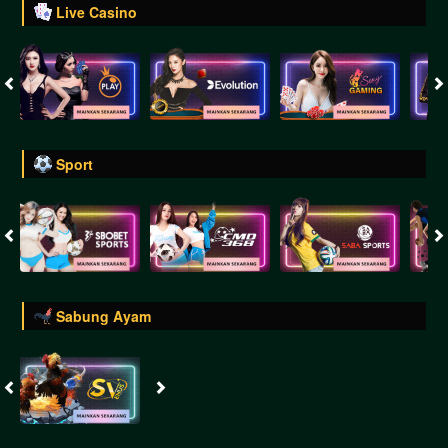
Live Casino
Sport
Sabung Ayam