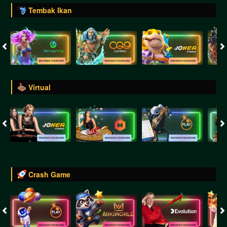
Tembak Ikan
Virtual
Crash Game